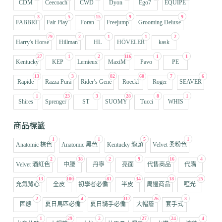
CDM
Ceecoach
CWD
Dyon
Ego7
EQUIPE
3
5
15
9
9
FABBRI
Fair Play
Foran
Freejump
Grooming Deluxe
79
2
1
1
2
Harry's Horse
Hillman
HL
HÖVELER
kask
27
1
2
116
1
1
Kentucky
KEP
Lemieux
MaxiM
Pavo
PE
13
3
82
60
7
6
Rapide
Razza Pura
Rider’s Gene
Roeckl
Roger
SEAVER
1
23
3
28
8
1
Shires
Sprenger
ST
SUOMY
Tucci
WHIS
商品標籤
1
1
5
1
Anatomic 棕色
Anatomic 黑色
Kentucky 龍頭
Velvet 柔粉色
2
38
2
9
16
4
Velvet 酒紅色
中腰
丹寧
亮面
代售商品
代購
13
100
81
34
18
25
充氣背心
全皮
初學者必備
半皮
周邊商品
啞光
2
4
117
26
3
固態
夏日馬匹必備
夏日騎手必備
大帽簷
套手式
1
29
2
27
24
4