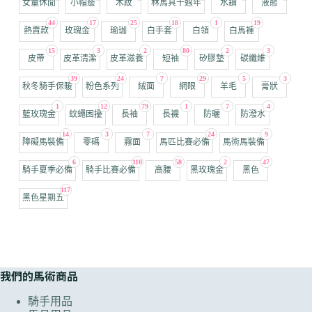
女童休閒
小帽簷
木紋
林馬具十週年
水鑽
液態
44
17
25
18
1
19
熱賣款
玫瑰金
瑜珈
白手套
白領
白馬褲
15
3
2
80
2
3
皮帶
皮革清潔
皮革滋養
短袖
矽膠墊
碳纖維
39
24
7
29
5
3
秋冬騎手保暖
粉色系列
絨面
網眼
羊毛
膏狀
1
12
79
1
7
4
藍玫瑰金
蚊蠅困擾
長袖
長襪
防曬
防潑水
14
3
7
24
9
障礙馬裝備
零碼
霧面
馬匹比賽必備
馬術馬裝備
6
110
58
2
47
騎手夏季必備
騎手比賽必備
高腰
黑玫瑰金
黑色
117
黑色星期五
我們的馬術商品
騎手用品