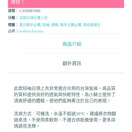
庫存！
貨號：
CAD098/5900
分類：
女款白領比賽上衣
標籤：
夏日騎手必備
,
短袖
,
網眼
,
騎手比賽必備
,
黑色星期五
品牌:
Cavalleria Toscana
商品介紹
額外資訊
此款短袖白領上衣非常適合炎熱的台灣氣候，高品質
的質料提供良好的透氣與快乾特性，為小騎士提供了
清爽舒適的體驗，使他們能夠專注於自己的表現。
洗滌方式：可機洗，水溫不超過30°C，建議將衣物翻
過來洗，不使用柔軟劑、不適合烘乾機使用。更多詳
情請見洗標。