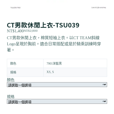
CT男款休閒上衣-TSU039
NT$
1,400
NT$
2,800
CT男款休閒上衣，棉質短袖上衣。以CT TEAM斜線
Logo呈現於胸前。適合日常搭配或是於騎乘訓練時穿
著。
顏色
7901深藍黑
XS, S
規格
顏色
規格