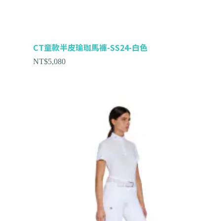
CT童款半皮瑜珈馬褲-SS24-白色
NT$
5,080