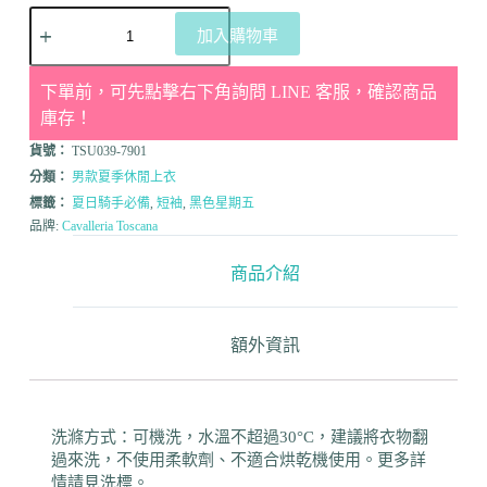
加入購物車
下單前，可先點擊右下角詢問 LINE 客服，確認商品
庫存！
貨號：
TSU039-7901
分類：
男款夏季休閒上衣
標籤：
夏日騎手必備
,
短袖
,
黑色星期五
品牌:
Cavalleria Toscana
商品介紹
額外資訊
洗滌方式：可機洗，水溫不超過30°C，建議將衣物翻
過來洗，不使用柔軟劑、不適合烘乾機使用。更多詳
情請見洗標。