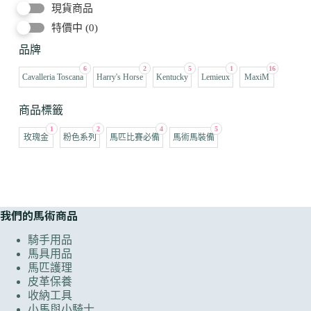
現貨商品
特價中
(0)
品牌
6
2
5
1
16
Cavalleria Toscana
Harry's Horse
Kentucky
Lemieux
MaxiM
商品標籤
1
2
4
5
玫瑰金
粉色系列
馬匹比賽必備
馬術馬裝備
我們的馬術商品
騎手用品
馬具用品
馬匹護理
皮革保養
收納工具
小馬與小騎士