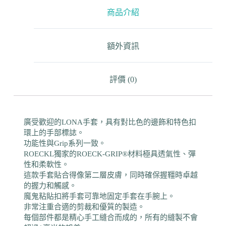
商品介紹
額外資訊
評價 (0)
廣受歡迎的LONA手套，具有對比色的邊飾和特色扣
環上的手部標誌。
功能性與Grip系列一致。
ROECKL獨家的ROECK-GRIP®材料極具透氣性、彈
性和柔軟性。
這款手套貼合得像第二層皮膚，同時確保握韁時卓越
的握力和觸感。
魔鬼粘貼扣將手套可靠地固定手套在手腕上。
非常注重合適的剪裁和優質的製造。
每個部件都是精心手工縫合而成的，所有的縫製不會