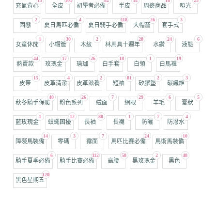
13
101
82
34
18
25
充氣背心
全皮
初學者必備
半皮
周邊商品
啞光
2
4
118
26
3
固態
夏日馬匹必備
夏日騎手必備
大帽簷
套手式
1
30
2
28
24
6
女童休閒
小帽簷
木紋
林馬具十週年
水鑽
液態
44
17
26
18
1
19
熱賣款
玫瑰金
瑜珈
白手套
白領
白馬褲
15
4
2
81
2
3
皮帶
皮革清潔
皮革滋養
短袖
矽膠墊
碳纖維
40
26
7
29
6
5
秋冬騎手保暖
粉色系列
絨面
網眼
羊毛
膏狀
1
12
80
1
7
4
藍玫瑰金
蚊蠅困擾
長袖
長襪
防曬
防潑水
14
3
7
24
10
障礙馬裝備
零碼
霧面
馬匹比賽必備
馬術馬裝備
6
112
58
2
48
騎手夏季必備
騎手比賽必備
高腰
黑玫瑰金
黑色
120
黑色星期五