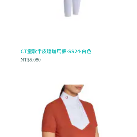
CT童款半皮瑜珈馬褲-SS24-白色
NT$
5,080