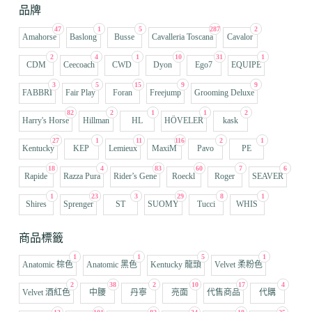
品牌
47
1
5
287
2
Amahorse
Baslong
Busse
Cavalleria Toscana
Cavalor
2
4
1
10
31
1
CDM
Ceecoach
CWD
Dyon
Ego7
EQUIPE
3
5
15
9
9
FABBRI
Fair Play
Foran
Freejump
Grooming Deluxe
82
2
1
1
2
Harry's Horse
Hillman
HL
HÖVELER
kask
27
1
11
116
2
1
Kentucky
KEP
Lemieux
MaxiM
Pavo
PE
18
4
83
60
7
6
Rapide
Razza Pura
Rider’s Gene
Roeckl
Roger
SEAVER
1
23
3
29
8
1
Shires
Sprenger
ST
SUOMY
Tucci
WHIS
商品標籤
1
1
5
1
Anatomic 棕色
Anatomic 黑色
Kentucky 龍頭
Velvet 柔粉色
2
38
2
10
17
4
Velvet 酒紅色
中腰
丹寧
亮面
代售商品
代購