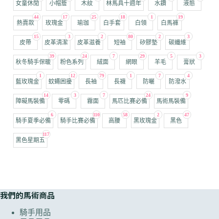
女童休閒
小帽簷
木紋
林馬具十週年
水鑽
液態
44
17
25
18
1
19
熱賣款
玫瑰金
瑜珈
白手套
白領
白馬褲
15
3
2
80
2
3
皮帶
皮革清潔
皮革滋養
短袖
矽膠墊
碳纖維
39
24
7
29
5
3
秋冬騎手保暖
粉色系列
絨面
網眼
羊毛
膏狀
1
12
79
1
7
4
藍玫瑰金
蚊蠅困擾
長袖
長襪
防曬
防潑水
14
3
7
24
9
障礙馬裝備
零碼
霧面
馬匹比賽必備
馬術馬裝備
6
110
58
2
47
騎手夏季必備
騎手比賽必備
高腰
黑玫瑰金
黑色
117
黑色星期五
我們的馬術商品
騎手用品