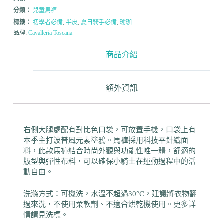
分類：
兒童馬褲
標籤：
初學者必備
,
半皮
,
夏日騎手必備
,
瑜珈
品牌:
Cavalleria Toscana
商品介紹
額外資訊
右側大腿處配有對比色口袋，可放置手機，口袋上有
本季主打波普風元素塗鴉。馬褲採用科技平針織面
料，此款馬褲結合時尚外觀與功能性唯一體，舒適的
版型與彈性布料，可以確保小騎士在運動過程中的活
動自由。
洗滌方式：可機洗，水溫不超過30°C，建議將衣物翻
過來洗，不使用柔軟劑、不適合烘乾機使用。更多詳
情請見洗標。