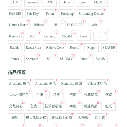
CDM
Ceecoach
CWD
Dyon
Ego7
EQUIPE
3
5
15
9
9
FABBRI
Fair Play
Foran
Freejump
Grooming Deluxe
79
2
1
1
2
Harry's Horse
Hillman
HL
HÖVELER
kask
27
1
2
116
1
1
Kentucky
KEP
Lemieux
MaxiM
Pavo
PE
13
3
82
60
7
6
Rapide
Razza Pura
Rider’s Gene
Roeckl
Roger
SEAVER
1
23
3
28
8
1
Shires
Sprenger
ST
SUOMY
Tucci
WHIS
商品標籤
1
1
5
1
Anatomic 棕色
Anatomic 黑色
Kentucky 龍頭
Velvet 柔粉色
2
38
2
9
16
4
Velvet 酒紅色
中腰
丹寧
亮面
代售商品
代購
13
100
81
34
18
25
充氣背心
全皮
初學者必備
半皮
周邊商品
啞光
2
4
117
26
3
固態
夏日馬匹必備
夏日騎手必備
大帽簷
套手式
1
29
2
27
24
4