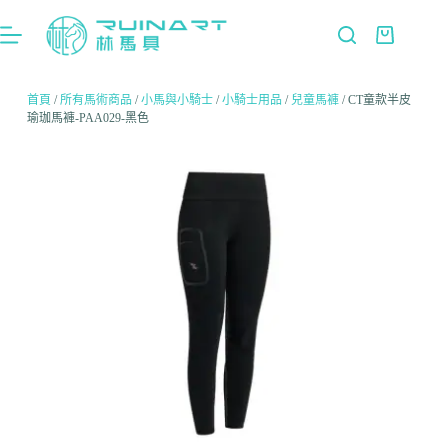
首頁
/
所有馬術商品
/
小馬與小騎士
/
小騎士用品
/
兒童馬褲
/ CT童款半皮
瑜珈馬褲-PAA029-黑色