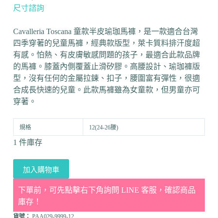
尺寸諮詢
Cavalleria Toscana 童款半皮瑜珈馬褲，是一款適合台灣
四季穿著的兒童馬褲，經典款版型，萊卡質料排汗度超
有感。怕熱、有皮膚敏感問題的孩子，最適合此款品牌
的馬褲。膝蓋內側覆蓋止滑矽膠。高腰設計、瑜珈褲版
型，沒有任何的金屬拉鍊、扣子，腰圍富有彈性，很適
合成長快速的兒童。此款馬褲雖為女童款，但男童亦可
穿著。
規格
12(24-26腰)
1 件庫存
加入購物車
下單前，可先點擊右下角詢問 LINE 客服，確認商品
庫存！
貨號：
PAA029-9999-12